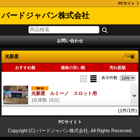
PCサイト
バードジャパン株式会社
お問い合わせ
光新星
一覧
おすすめ順
価格の安い順
売れ筋順
表示件数
:
光新星 ルミーノ スロット用
[在庫数 18点]
(1件/1件)
PCサイト
Copyright (C) バードジャパン株式会社. All Rights Reserved.