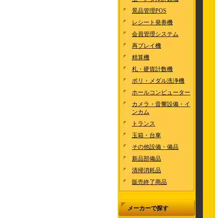
景品管理POS
レシート発券機
会員管理システム
再プレイ機
精算機
札・硬貨計数機
ポリ・メダル洗浄機
ホールコンピューター
カメラ・音響設備・イ
ンカム
トランス
玉箱・台車
その他設備・備品
新品部備品
清掃消耗品
販売終了商品
メーカーで探す