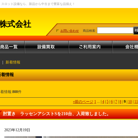
・スロット設備なら、新品から中古まで豊富な品揃え！
株式会社
お問い合わせ
商品検索
:
｜
新着情報
新着情報
着情報:
808
件
«
前のページ
1
...
|
4
|
5
|
6
|
7
|
8
|
9
|
10
|
11
肘置き ラッセンアシストSを210台、入荷致しました。
2023年12月19日