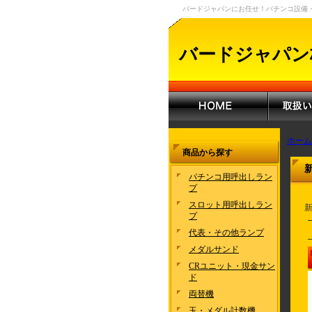
バードジャパンにお任せ！パチンコ設備
バードジャパン
ホーム
商品から探す
パチンコ用呼出しラン
プ
スロット用呼出しラン
新
プ
代表・その他ランプ
メダルサンド
CRユニット・現金サン
ド
両替機
玉・メダル計数機