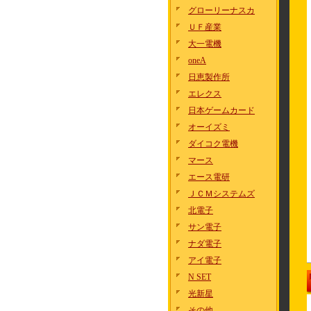
グローリーナスカ
ＵＦ産業
大一電機
oneA
日恵製作所
エレクス
日本ゲームカード
オーイズミ
ダイコク電機
マース
エース電研
ＪＣＭシステムズ
北電子
サン電子
ナダ電子
アイ電子
N SET
光新星
その他