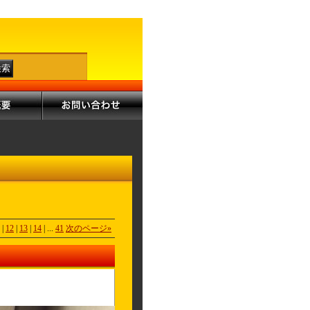
|
12
|
13
|
14
|
...
41
次のページ
»