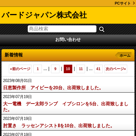
PCサイト
バードジャパン株式会社
お問い合わせ
新着情報
ホーム
...
|
|
|
|
...
«
前のページ
1
9
10
11
41
次のページ
»
2023年08月01日
日恵製作所 アイビーを20台、出荷致しました。
2023年07月19日
大一電機 デー太郎ランプ イプシロンを5台、出荷致しまし
た。
2023年07月19日
肘置き ラッセンアシストⅡを10台、出荷致しました。
2023年07月19日