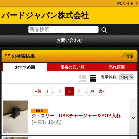
PCサイト
バードジャパン株式会社
お問い合わせ
" "
の
検索結果
戻る
おすすめ順
価格の安い順
売れ筋順
表示件数
:
...
...
«
前
1
5
6
7
34
次
»
ジ・スリー USBチャージャー＆POP入れ
[在庫数 124点]