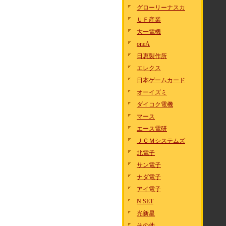
グローリーナスカ
ＵＦ産業
大一電機
oneA
日恵製作所
エレクス
日本ゲームカード
オーイズミ
ダイコク電機
マース
エース電研
ＪＣＭシステムズ
北電子
サン電子
ナダ電子
アイ電子
N SET
光新星
その他