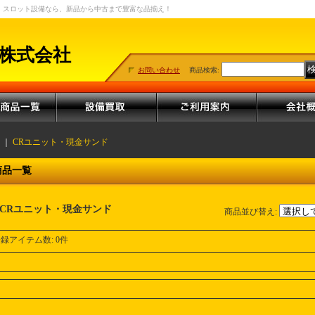
・スロット設備なら、新品から中古まで豊富な品揃え！
株式会社
お問い合わせ
商品検索
:
｜
CRユニット・現金サンド
商品一覧
CRユニット・現金サンド
商品並び替え
:
登録アイテム数
:
0件