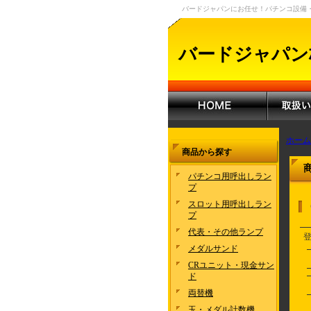
バードジャパンにお任せ！パチンコ設備
バードジャパン
ホーム
商品から探す
パチンコ用呼出しラン
プ
スロット用呼出しラン
プ
代表・その他ランプ
メダルサンド
CRユニット・現金サン
ド
両替機
玉・メダル計数機