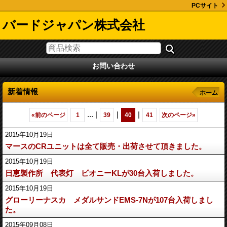
PCサイト
バードジャパン株式会社
お問い合わせ
新着情報
ホーム
...
|
|
|
«
前のページ
1
39
40
41
次のページ
»
2015年10月19日
マースのCRユニットは全て販売・出荷させて頂きました。
2015年10月19日
日恵製作所 代表灯 ピオニーKLが30台入荷しました。
2015年10月19日
グローリーナスカ メダルサンドEMS-7Nが107台入荷しまし
た。
2015年09月08日