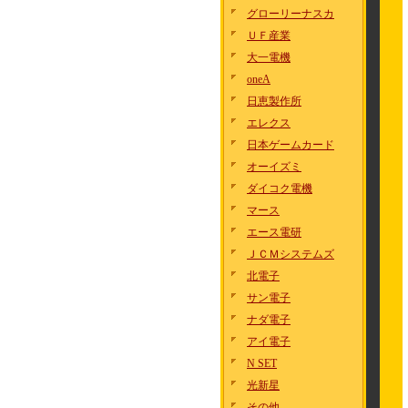
グローリーナスカ
ＵＦ産業
大一電機
oneA
日恵製作所
エレクス
日本ゲームカード
オーイズミ
ダイコク電機
マース
エース電研
ＪＣＭシステムズ
北電子
サン電子
ナダ電子
アイ電子
N SET
光新星
その他