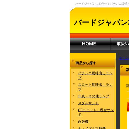
バードジャパンにお任せ！パチンコ設備
バードジャパン
ホーム
商品から探す
パチンコ用呼出しラン
プ
スロット用呼出しラン
新
プ
代表・その他ランプ
メダルサンド
CRユニット・現金サン
ド
両替機
玉・メダル計数機