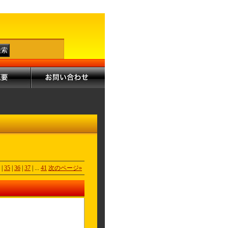
|
35
|
36
|
37
|
...
41
次のページ
»