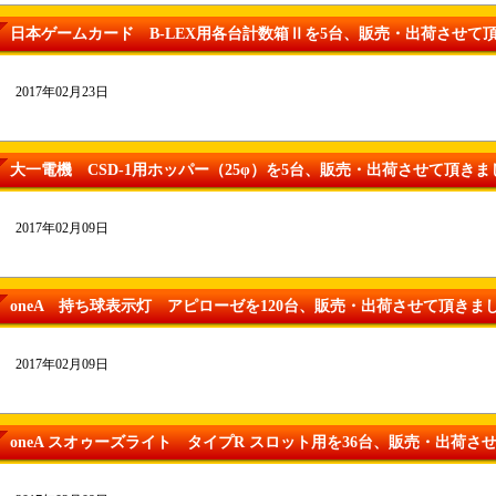
日本ゲームカード B-LEX用各台計数箱Ⅱを5台、販売・出荷させて
2017年02月23日
大一電機 CSD-1用ホッパー（25φ）を5台、販売・出荷させて頂きま
2017年02月09日
oneA 持ち球表示灯 アピローゼを120台、販売・出荷させて頂きま
2017年02月09日
oneA スオゥーズライト タイプR スロット用を36台、販売・出荷さ