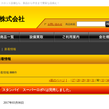
・スロット設備なら、新品から中古まで豊富な品揃え！
株式会社
お問い合わせ
商品検索
:
｜
新着情報
新着情報
着情報:
808
件
«
前のページ
1
...
|
27
|
28
|
29
|
30
|
31
|
32
|
33
|
34
スタンバイ スーパーロボVは完売しました。
2017年03月06日