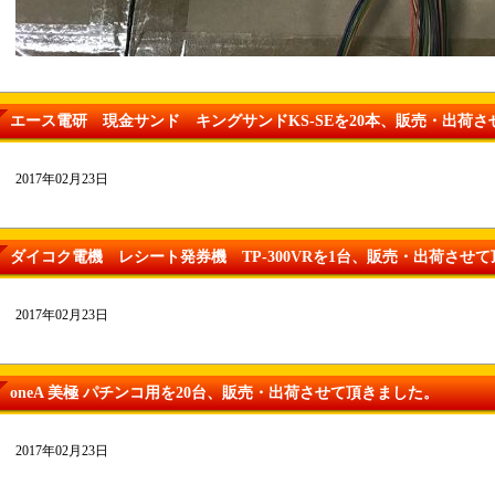
エース電研 現金サンド キングサンドKS-SEを20本、販売・出荷
2017年02月23日
ダイコク電機 レシート発券機 TP-300VRを1台、販売・出荷させ
2017年02月23日
oneA 美極 パチンコ用を20台、販売・出荷させて頂きました。
2017年02月23日