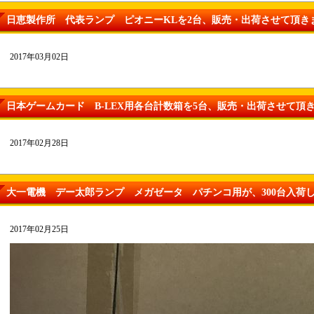
日恵製作所 代表ランプ ピオニーKLを2台、販売・出荷させて頂き
2017年03月02日
日本ゲームカード B-LEX用各台計数箱を5台、販売・出荷させて頂
2017年02月28日
大一電機 デー太郎ランプ メガゼータ パチンコ用が、300台入荷
2017年02月25日