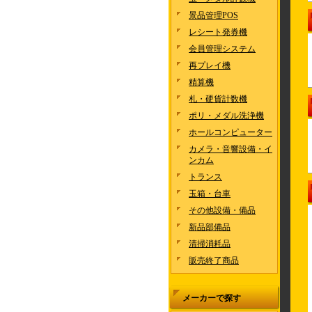
景品管理POS
レシート発券機
会員管理システム
再プレイ機
精算機
札・硬貨計数機
ポリ・メダル洗浄機
ホールコンピューター
カメラ・音響設備・イ
ンカム
トランス
玉箱・台車
その他設備・備品
新品部備品
清掃消耗品
販売終了商品
メーカーで探す