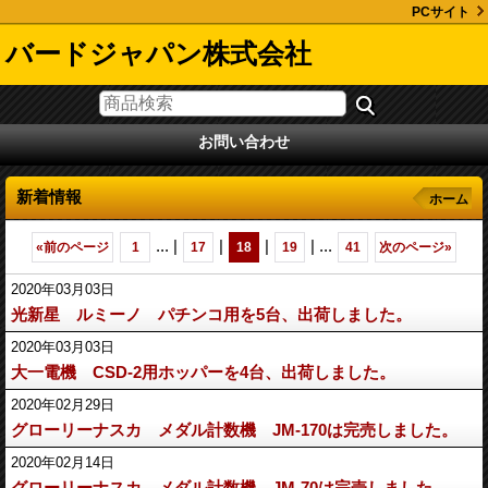
PCサイト
バードジャパン株式会社
お問い合わせ
新着情報
ホーム
...
|
|
|
|
...
«
前のページ
1
17
18
19
41
次のページ
»
2020年03月03日
光新星 ルミーノ パチンコ用を5台、出荷しました。
2020年03月03日
大一電機 CSD-2用ホッパーを4台、出荷しました。
2020年02月29日
グローリーナスカ メダル計数機 JM-170は完売しました。
2020年02月14日
グローリーナスカ メダル計数機 JM-70は完売しました。