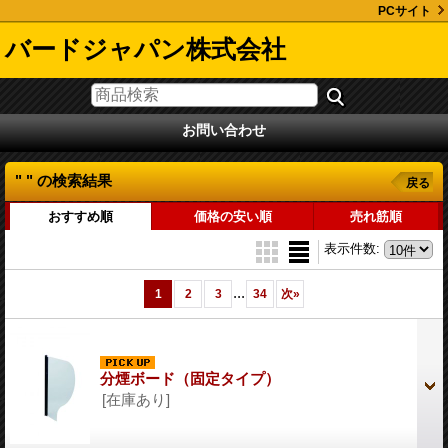
PCサイト
バードジャパン株式会社
お問い合わせ
" "
の
検索結果
戻る
おすすめ順
価格の安い順
売れ筋順
表示件数
:
...
1
2
3
34
次
»
分煙ボード（固定タイプ）
[在庫あり]