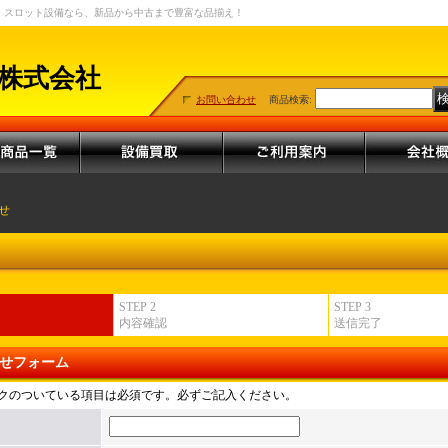
・スロット設備なら、新品から中古まで豊富な品揃え！
株式会社
お問い合わせ
商品検索
:
せ
STEP 2
STEP 3
内容確認
送信完了
せフォーム
クのついている項目は必須です。必ずご記入ください。