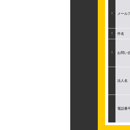
!
メール
!
件名
!
お問い
法人名
電話番